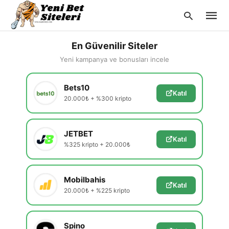
En Güvenilir Siteler
Yeni kampanya ve bonusları incele
Type
Bets10
your
Katıl
searc
20.000₺ + %300 kripto
query
and
hit
enter:
JETBET
Katıl
%325 kripto + 20.000₺
Mobilbahis
Katıl
20.000₺ + %225 kripto
Spino