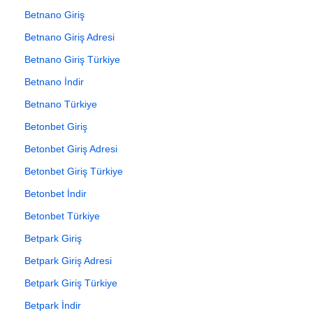
Betnano Giriş
Betnano Giriş Adresi
Betnano Giriş Türkiye
Betnano İndir
Betnano Türkiye
Betonbet Giriş
Betonbet Giriş Adresi
Betonbet Giriş Türkiye
Betonbet İndir
Betonbet Türkiye
Betpark Giriş
Betpark Giriş Adresi
Betpark Giriş Türkiye
Betpark İndir