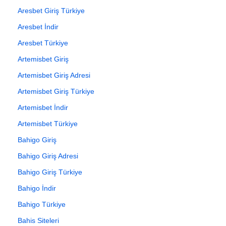
Aresbet Giriş Türkiye
Aresbet İndir
Aresbet Türkiye
Artemisbet Giriş
Artemisbet Giriş Adresi
Artemisbet Giriş Türkiye
Artemisbet İndir
Artemisbet Türkiye
Bahigo Giriş
Bahigo Giriş Adresi
Bahigo Giriş Türkiye
Bahigo İndir
Bahigo Türkiye
Bahis Siteleri