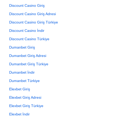
Discount Casino Giriş
Discount Casino Giriş Adresi
Discount Casino Giriş Türkiye
Discount Casino İndir
Discount Casino Türkiye
Dumanbet Giriş
Dumanbet Giriş Adresi
Dumanbet Giriş Türkiye
Dumanbet İndir
Dumanbet Türkiye
Elexbet Giriş
Elexbet Giriş Adresi
Elexbet Giriş Türkiye
Elexbet İndir