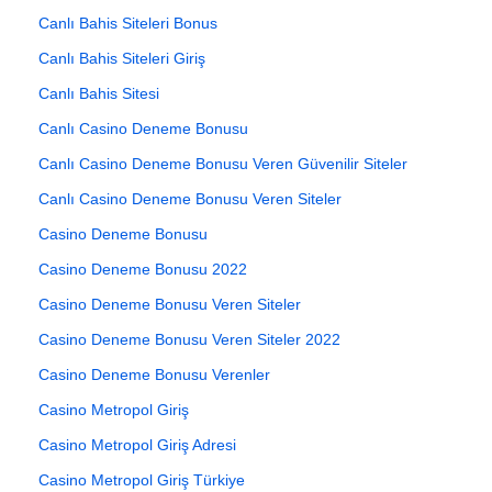
Canlı Bahis Siteleri Bonus
Canlı Bahis Siteleri Giriş
Canlı Bahis Sitesi
Canlı Casino Deneme Bonusu
Canlı Casino Deneme Bonusu Veren Güvenilir Siteler
Canlı Casino Deneme Bonusu Veren Siteler
Casino Deneme Bonusu
Casino Deneme Bonusu 2022
Casino Deneme Bonusu Veren Siteler
Casino Deneme Bonusu Veren Siteler 2022
Casino Deneme Bonusu Verenler
Casino Metropol Giriş
Casino Metropol Giriş Adresi
Casino Metropol Giriş Türkiye