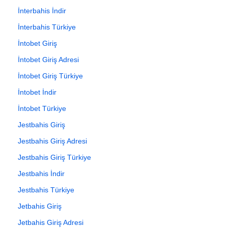
İnterbahis İndir
İnterbahis Türkiye
İntobet Giriş
İntobet Giriş Adresi
İntobet Giriş Türkiye
İntobet İndir
İntobet Türkiye
Jestbahis Giriş
Jestbahis Giriş Adresi
Jestbahis Giriş Türkiye
Jestbahis İndir
Jestbahis Türkiye
Jetbahis Giriş
Jetbahis Giriş Adresi