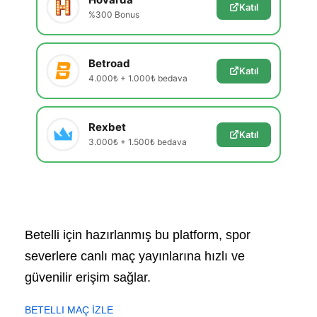
Katıl
%300 Bonus
Betroad
Katıl
4.000₺ + 1.000₺ bedava
Rexbet
Katıl
3.000₺ + 1.500₺ bedava
Betelli için hazırlanmış bu platform, spor
severlere canlı maç yayınlarına hızlı ve
güvenilir erişim sağlar.
BETELLI MAÇ İZLE