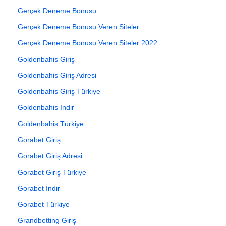
Gerçek Deneme Bonusu
Gerçek Deneme Bonusu Veren Siteler
Gerçek Deneme Bonusu Veren Siteler 2022
Goldenbahis Giriş
Goldenbahis Giriş Adresi
Goldenbahis Giriş Türkiye
Goldenbahis İndir
Goldenbahis Türkiye
Gorabet Giriş
Gorabet Giriş Adresi
Gorabet Giriş Türkiye
Gorabet İndir
Gorabet Türkiye
Grandbetting Giriş