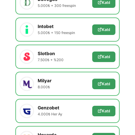
Katıl
5.000₺ + 300 freespin
Intobet
Katıl
5.000₺ + 150 freespin
Slotbon
Katıl
7.500₺ + %200
Milyar
Katıl
8.000₺
Genzobet
Katıl
4.000₺ Her Ay
Hovarda