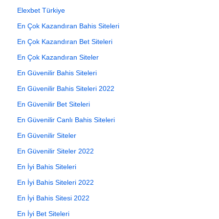
Elexbet Türkiye
En Çok Kazandıran Bahis Siteleri
En Çok Kazandıran Bet Siteleri
En Çok Kazandıran Siteler
En Güvenilir Bahis Siteleri
En Güvenilir Bahis Siteleri 2022
En Güvenilir Bet Siteleri
En Güvenilir Canlı Bahis Siteleri
En Güvenilir Siteler
En Güvenilir Siteler 2022
En İyi Bahis Siteleri
En İyi Bahis Siteleri 2022
En İyi Bahis Sitesi 2022
En İyi Bet Siteleri