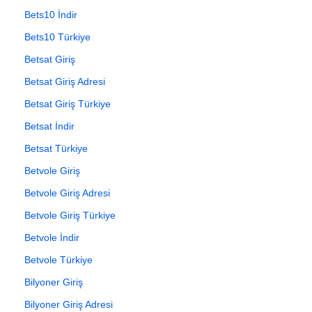
Bets10 İndir
Bets10 Türkiye
Betsat Giriş
Betsat Giriş Adresi
Betsat Giriş Türkiye
Betsat İndir
Betsat Türkiye
Betvole Giriş
Betvole Giriş Adresi
Betvole Giriş Türkiye
Betvole İndir
Betvole Türkiye
Bilyoner Giriş
Bilyoner Giriş Adresi