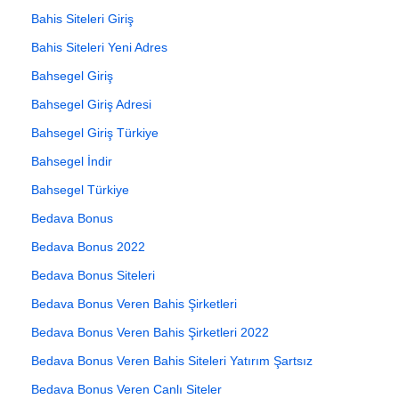
Bahis Siteleri Giriş
Bahis Siteleri Yeni Adres
Bahsegel Giriş
Bahsegel Giriş Adresi
Bahsegel Giriş Türkiye
Bahsegel İndir
Bahsegel Türkiye
Bedava Bonus
Bedava Bonus 2022
Bedava Bonus Siteleri
Bedava Bonus Veren Bahis Şirketleri
Bedava Bonus Veren Bahis Şirketleri 2022
Bedava Bonus Veren Bahis Siteleri Yatırım Şartsız
Bedava Bonus Veren Canlı Siteler