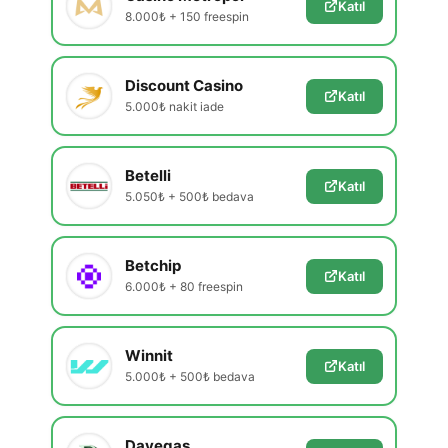
Katıl
8.000₺ + 150 freespin
Discount Casino
Katıl
5.000₺ nakit iade
Betelli
Katıl
5.050₺ + 500₺ bedava
Betchip
Katıl
6.000₺ + 80 freespin
Winnit
Katıl
5.000₺ + 500₺ bedava
Davegas