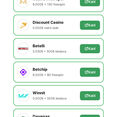
Katıl
8.000₺ + 150 freespin
Discount Casino
Katıl
5.000₺ nakit iade
Betelli
Katıl
5.050₺ + 500₺ bedava
Betchip
Katıl
6.000₺ + 80 freespin
Winnit
Katıl
5.000₺ + 500₺ bedava
Davegas