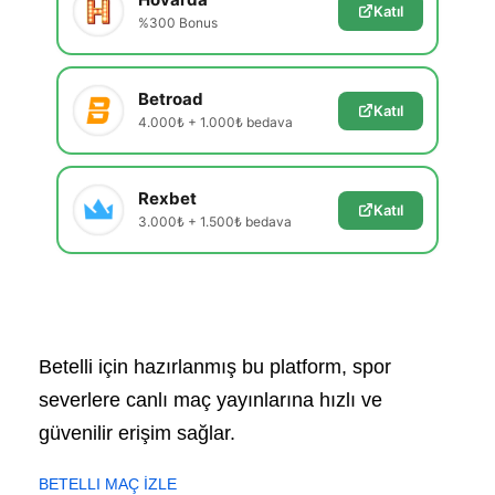
Katıl
%300 Bonus
Betroad
Katıl
4.000₺ + 1.000₺ bedava
Rexbet
Katıl
3.000₺ + 1.500₺ bedava
Betelli için hazırlanmış bu platform, spor
severlere canlı maç yayınlarına hızlı ve
güvenilir erişim sağlar.
BETELLI MAÇ İZLE