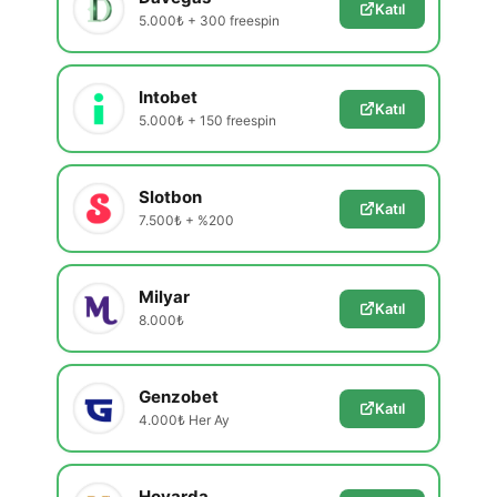
Katıl
5.000₺ + 300 freespin
Intobet
Katıl
5.000₺ + 150 freespin
Slotbon
Katıl
7.500₺ + %200
Milyar
Katıl
8.000₺
Genzobet
Katıl
4.000₺ Her Ay
Hovarda