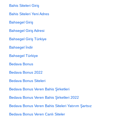
Bahis Siteleri Giriş
Bahis Siteleri Yeni Adres
Bahsegel Giriş
Bahsegel Giriş Adresi
Bahsegel Giriş Türkiye
Bahsegel İndir
Bahsegel Türkiye
Bedava Bonus
Bedava Bonus 2022
Bedava Bonus Siteleri
Bedava Bonus Veren Bahis Şirketleri
Bedava Bonus Veren Bahis Şirketleri 2022
Bedava Bonus Veren Bahis Siteleri Yatırım Şartsız
Bedava Bonus Veren Canlı Siteler