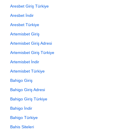
Aresbet Giriş Türkiye
Aresbet İndir
Aresbet Türkiye
Artemisbet Giriş
Artemisbet Giriş Adresi
Artemisbet Giriş Türkiye
Artemisbet İndir
Artemisbet Türkiye
Bahigo Giriş
Bahigo Giriş Adresi
Bahigo Giriş Türkiye
Bahigo İndir
Bahigo Türkiye
Bahis Siteleri