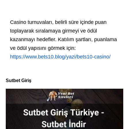
Casino turnuvaları, belirli süre içinde puan
toplayarak sıralamaya girmeyi ve ödül
kazanmayı hedefler. Katılım şartları, puanlama
ve ödül yapısını görmek için:
https://www.bets10.blog/yazi/bets10-casino/
Sutbet Giriş