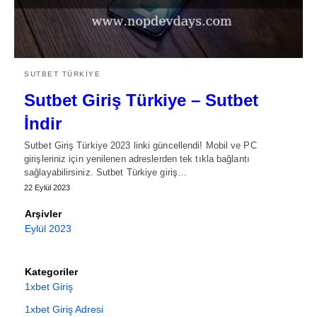
SUTBET TÜRKIYE
Sutbet Giriş Türkiye – Sutbet
İndir
Sutbet Giriş Türkiye 2023 linki güncellendi! Mobil ve PC
girişleriniz için yenilenen adreslerden tek tıkla bağlantı
sağlayabilirsiniz. Sutbet Türkiye giriş…
22 Eylül 2023
Arşivler
Eylül 2023
Kategoriler
1xbet Giriş
1xbet Giriş Adresi