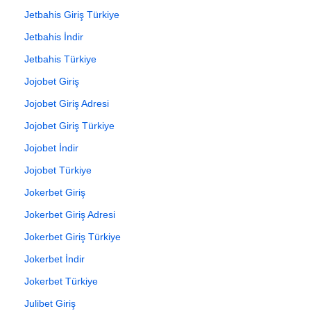
Jetbahis Giriş Türkiye
Jetbahis İndir
Jetbahis Türkiye
Jojobet Giriş
Jojobet Giriş Adresi
Jojobet Giriş Türkiye
Jojobet İndir
Jojobet Türkiye
Jokerbet Giriş
Jokerbet Giriş Adresi
Jokerbet Giriş Türkiye
Jokerbet İndir
Jokerbet Türkiye
Julibet Giriş