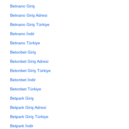
Betnano Giriş
Betnano Giriş Adresi
Betnano Giriş Türkiye
Betnano İndir
Betnano Türkiye
Betonbet Giriş
Betonbet Giriş Adresi
Betonbet Giriş Türkiye
Betonbet İndir
Betonbet Türkiye
Betpark Giriş
Betpark Giriş Adresi
Betpark Giriş Türkiye
Betpark İndir