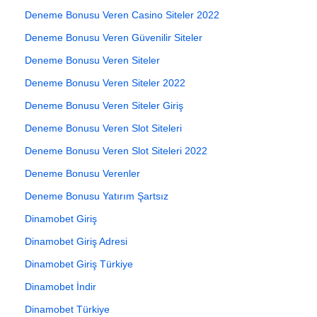
Deneme Bonusu Veren Casino Siteler 2022
Deneme Bonusu Veren Güvenilir Siteler
Deneme Bonusu Veren Siteler
Deneme Bonusu Veren Siteler 2022
Deneme Bonusu Veren Siteler Giriş
Deneme Bonusu Veren Slot Siteleri
Deneme Bonusu Veren Slot Siteleri 2022
Deneme Bonusu Verenler
Deneme Bonusu Yatırım Şartsız
Dinamobet Giriş
Dinamobet Giriş Adresi
Dinamobet Giriş Türkiye
Dinamobet İndir
Dinamobet Türkiye