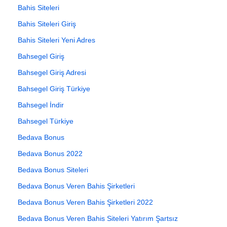
Bahis Siteleri
Bahis Siteleri Giriş
Bahis Siteleri Yeni Adres
Bahsegel Giriş
Bahsegel Giriş Adresi
Bahsegel Giriş Türkiye
Bahsegel İndir
Bahsegel Türkiye
Bedava Bonus
Bedava Bonus 2022
Bedava Bonus Siteleri
Bedava Bonus Veren Bahis Şirketleri
Bedava Bonus Veren Bahis Şirketleri 2022
Bedava Bonus Veren Bahis Siteleri Yatırım Şartsız