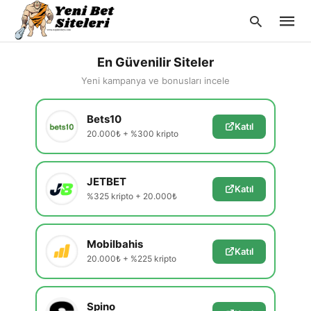
En Güvenilir Siteler
Yeni kampanya ve bonusları incele
Type
Bets10
your
Katıl
searc
20.000₺ + %300 kripto
query
and
hit
enter:
JETBET
Katıl
%325 kripto + 20.000₺
Mobilbahis
Katıl
20.000₺ + %225 kripto
Spino