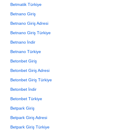
Betmatik Türkiye
Betnano Giriş
Betnano Giriş Adresi
Betnano Giriş Türkiye
Betnano İndir
Betnano Türkiye
Betonbet Giriş
Betonbet Giriş Adresi
Betonbet Giriş Türkiye
Betonbet İndir
Betonbet Türkiye
Betpark Giriş
Betpark Giriş Adresi
Betpark Giriş Türkiye