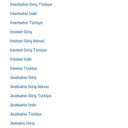
İnterbahis Giriş Türkiye
İnterbahis İndir
İnterbahis Türkiye
İntobet Giriş
İntobet Giriş Adresi
İntobet Giriş Türkiye
İntobet İndir
İntobet Türkiye
Jestbahis Giriş
Jestbahis Giriş Adresi
Jestbahis Giriş Türkiye
Jestbahis İndir
Jestbahis Türkiye
Jetbahis Giriş