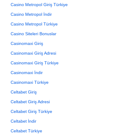
Casino Metropol Giriş Türkiye
Casino Metropol İndir
Casino Metropol Türkiye
Casino Siteleri Bonuslar
Casinomaxi Giriş
Casinomaxi Giriş Adresi
Casinomaxi Giriş Türkiye
Casinomaxi İndir
Casinomaxi Türkiye
Celtabet Giriş
Celtabet Giriş Adresi
Celtabet Giriş Türkiye
Celtabet İndir
Celtabet Türkiye