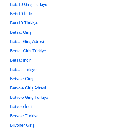
Bets10 Giriş Türkiye
Bets10 İndir
Bets10 Türkiye
Betsat Giriş
Betsat Giriş Adresi
Betsat Giriş Türkiye
Betsat İndir
Betsat Türkiye
Betvole Giriş
Betvole Giriş Adresi
Betvole Giriş Türkiye
Betvole İndir
Betvole Türkiye
Bilyoner Giriş