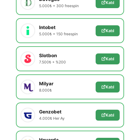
Katıl
5.000₺ + 300 freespin
Intobet
Katıl
5.000₺ + 150 freespin
Slotbon
Katıl
7.500₺ + %200
Milyar
Katıl
8.000₺
Genzobet
Katıl
4.000₺ Her Ay
Hovarda