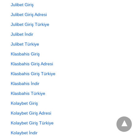
Julibet Giriş
Julibet Giriş Adresi
Julibet Giriş Türkiye
Julibet İndir
Julibet Türkiye
Klasbahis Giriş
Klasbahis Giriş Adresi
Klasbahis Giriş Türkiye
Klasbahis İndir
Klasbahis Türkiye
Kolaybet Giriş
Kolaybet Giriş Adresi
Kolaybet Giriş Türkiye
Kolaybet İndir