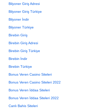
Bilyoner Giriş Adresi
Bilyoner Giriş Türkiye
Bilyoner İndir
Bilyoner Türkiye
Birebin Giriş
Birebin Giriş Adresi
Birebin Giriş Türkiye
Birebin İndir
Birebin Türkiye
Bonus Veren Casino Siteleri
Bonus Veren Casino Siteleri 2022
Bonus Veren İddaa Siteleri
Bonus Veren İddaa Siteleri 2022
Canlı Bahis Siteleri