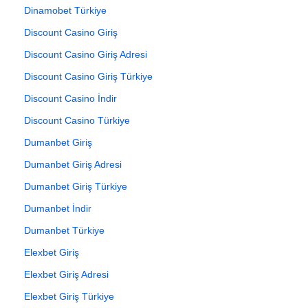
Dinamobet Türkiye
Discount Casino Giriş
Discount Casino Giriş Adresi
Discount Casino Giriş Türkiye
Discount Casino İndir
Discount Casino Türkiye
Dumanbet Giriş
Dumanbet Giriş Adresi
Dumanbet Giriş Türkiye
Dumanbet İndir
Dumanbet Türkiye
Elexbet Giriş
Elexbet Giriş Adresi
Elexbet Giriş Türkiye