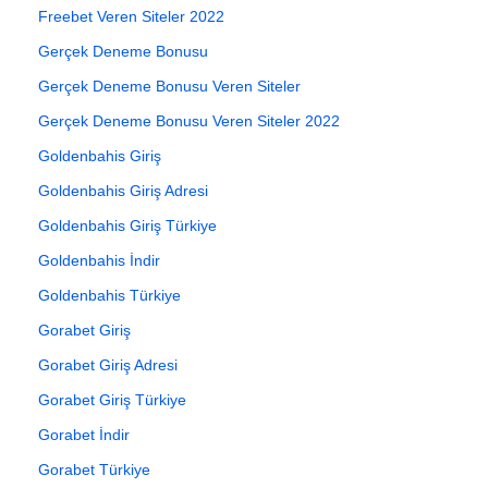
Freebet Veren Siteler 2022
Gerçek Deneme Bonusu
Gerçek Deneme Bonusu Veren Siteler
Gerçek Deneme Bonusu Veren Siteler 2022
Goldenbahis Giriş
Goldenbahis Giriş Adresi
Goldenbahis Giriş Türkiye
Goldenbahis İndir
Goldenbahis Türkiye
Gorabet Giriş
Gorabet Giriş Adresi
Gorabet Giriş Türkiye
Gorabet İndir
Gorabet Türkiye