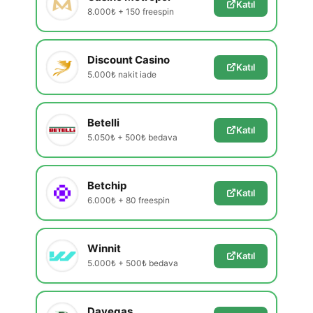
Katıl
8.000₺ + 150 freespin
Discount Casino
Katıl
5.000₺ nakit iade
Betelli
Katıl
5.050₺ + 500₺ bedava
Betchip
Katıl
6.000₺ + 80 freespin
Winnit
Katıl
5.000₺ + 500₺ bedava
Davegas