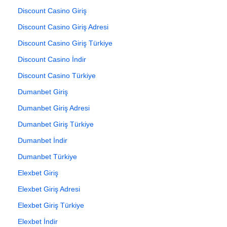
Discount Casino Giriş
Discount Casino Giriş Adresi
Discount Casino Giriş Türkiye
Discount Casino İndir
Discount Casino Türkiye
Dumanbet Giriş
Dumanbet Giriş Adresi
Dumanbet Giriş Türkiye
Dumanbet İndir
Dumanbet Türkiye
Elexbet Giriş
Elexbet Giriş Adresi
Elexbet Giriş Türkiye
Elexbet İndir