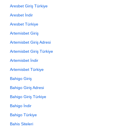
Aresbet Giriş Türkiye
Aresbet İndir
Aresbet Türkiye
Artemisbet Giriş
Artemisbet Giriş Adresi
Artemisbet Giriş Türkiye
Artemisbet İndir
Artemisbet Türkiye
Bahigo Giriş
Bahigo Giriş Adresi
Bahigo Giriş Türkiye
Bahigo İndir
Bahigo Türkiye
Bahis Siteleri