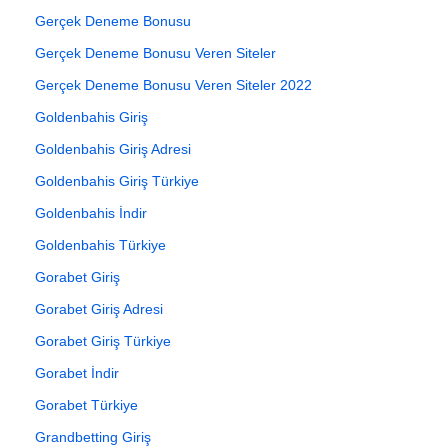
Gerçek Deneme Bonusu
Gerçek Deneme Bonusu Veren Siteler
Gerçek Deneme Bonusu Veren Siteler 2022
Goldenbahis Giriş
Goldenbahis Giriş Adresi
Goldenbahis Giriş Türkiye
Goldenbahis İndir
Goldenbahis Türkiye
Gorabet Giriş
Gorabet Giriş Adresi
Gorabet Giriş Türkiye
Gorabet İndir
Gorabet Türkiye
Grandbetting Giriş