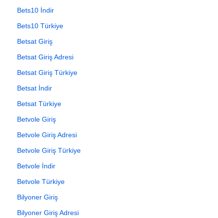
Bets10 İndir
Bets10 Türkiye
Betsat Giriş
Betsat Giriş Adresi
Betsat Giriş Türkiye
Betsat İndir
Betsat Türkiye
Betvole Giriş
Betvole Giriş Adresi
Betvole Giriş Türkiye
Betvole İndir
Betvole Türkiye
Bilyoner Giriş
Bilyoner Giriş Adresi