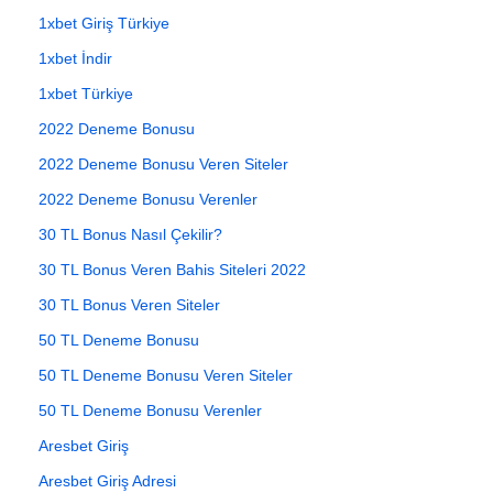
1xbet Giriş Türkiye
1xbet İndir
1xbet Türkiye
2022 Deneme Bonusu
2022 Deneme Bonusu Veren Siteler
2022 Deneme Bonusu Verenler
30 TL Bonus Nasıl Çekilir?
30 TL Bonus Veren Bahis Siteleri 2022
30 TL Bonus Veren Siteler
50 TL Deneme Bonusu
50 TL Deneme Bonusu Veren Siteler
50 TL Deneme Bonusu Verenler
Aresbet Giriş
Aresbet Giriş Adresi