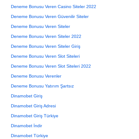
Deneme Bonusu Veren Casino Siteler 2022
Deneme Bonusu Veren Güvenilir Siteler
Deneme Bonusu Veren Siteler
Deneme Bonusu Veren Siteler 2022
Deneme Bonusu Veren Siteler Giriş
Deneme Bonusu Veren Slot Siteleri
Deneme Bonusu Veren Slot Siteleri 2022
Deneme Bonusu Verenler
Deneme Bonusu Yatırım Şartsız
Dinamobet Giriş
Dinamobet Giriş Adresi
Dinamobet Giriş Türkiye
Dinamobet İndir
Dinamobet Türkiye