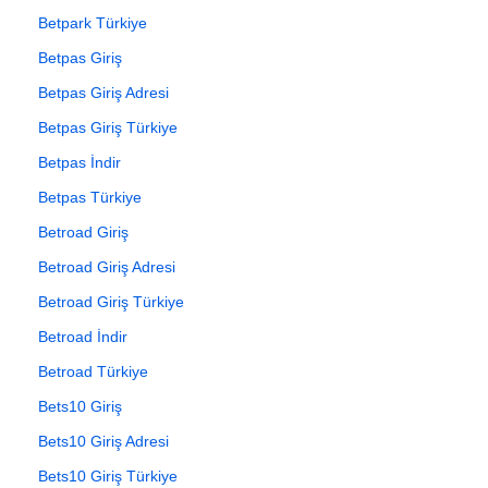
Betpark Türkiye
Betpas Giriş
Betpas Giriş Adresi
Betpas Giriş Türkiye
Betpas İndir
Betpas Türkiye
Betroad Giriş
Betroad Giriş Adresi
Betroad Giriş Türkiye
Betroad İndir
Betroad Türkiye
Bets10 Giriş
Bets10 Giriş Adresi
Bets10 Giriş Türkiye