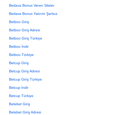
Bedava Bonus Veren Siteler
Bedava Bonus Yatırım Şartsız
Betboo Giriş
Betboo Giriş Adresi
Betboo Giriş Türkiye
Betboo İndir
Betboo Türkiye
Betcup Giriş
Betcup Giriş Adresi
Betcup Giriş Türkiye
Betcup İndir
Betcup Türkiye
Betebet Giriş
Betebet Giriş Adresi