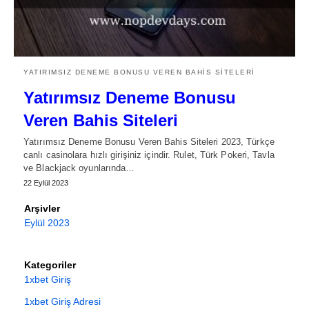
YATIRIMSIZ DENEME BONUSU VEREN BAHIS SITELERI
Yatırımsız Deneme Bonusu
Veren Bahis Siteleri
Yatırımsız Deneme Bonusu Veren Bahis Siteleri 2023, Türkçe
canlı casinolara hızlı girişiniz içindir. Rulet, Türk Pokeri, Tavla
ve Blackjack oyunlarında…
22 Eylül 2023
Arşivler
Eylül 2023
Kategoriler
1xbet Giriş
1xbet Giriş Adresi