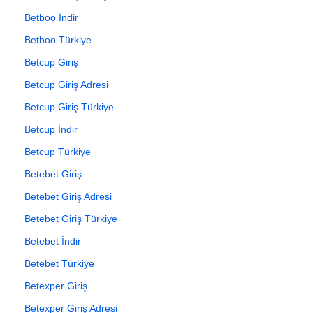
Betboo İndir
Betboo Türkiye
Betcup Giriş
Betcup Giriş Adresi
Betcup Giriş Türkiye
Betcup İndir
Betcup Türkiye
Betebet Giriş
Betebet Giriş Adresi
Betebet Giriş Türkiye
Betebet İndir
Betebet Türkiye
Betexper Giriş
Betexper Giriş Adresi