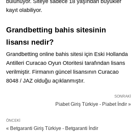
bulunuyor. Siteye sadece 18 yaşından büyükler
kayıt olabiliyor.
Grandbetting bahis sitesinin
lisansı nedir?
Grandbetting online bahis sitesi için Eski Hollanda
Antilleri Curacao Oyun Otoritesi tarafından lisans
verilmiştir. Firmanın güncel lisansının Curacao
8048 / JAZ olduğu açıklanmıştır.
SONRAKI
Piabet Giriş Türkiye - Piabet İndir »
ÖNCEKI
« Betgaranti Giriş Türkiye - Betgaranti İndir