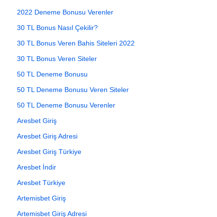
2022 Deneme Bonusu Verenler
30 TL Bonus Nasıl Çekilir?
30 TL Bonus Veren Bahis Siteleri 2022
30 TL Bonus Veren Siteler
50 TL Deneme Bonusu
50 TL Deneme Bonusu Veren Siteler
50 TL Deneme Bonusu Verenler
Aresbet Giriş
Aresbet Giriş Adresi
Aresbet Giriş Türkiye
Aresbet İndir
Aresbet Türkiye
Artemisbet Giriş
Artemisbet Giriş Adresi