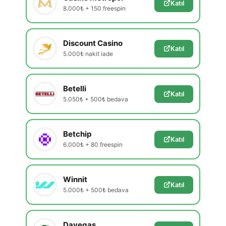
Katıl
8.000₺ + 150 freespin
Discount Casino
Katıl
5.000₺ nakit iade
Betelli
Katıl
5.050₺ + 500₺ bedava
Betchip
Katıl
6.000₺ + 80 freespin
Winnit
Katıl
5.000₺ + 500₺ bedava
Davegas