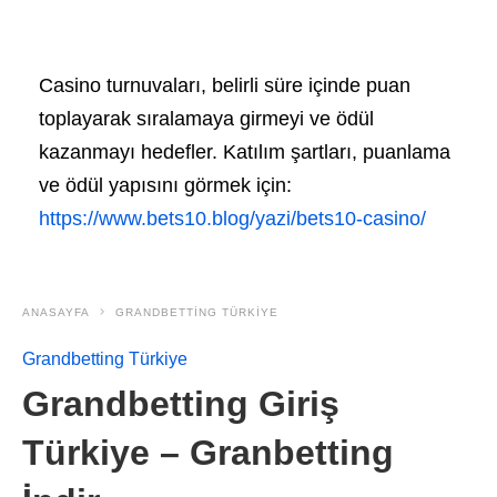
Casino turnuvaları, belirli süre içinde puan
toplayarak sıralamaya girmeyi ve ödül
kazanmayı hedefler. Katılım şartları, puanlama
ve ödül yapısını görmek için:
https://www.bets10.blog/yazi/bets10-casino/
ANASAYFA
GRANDBETTING TÜRKIYE
Grandbetting Türkiye
Grandbetting Giriş
Türkiye – Granbetting