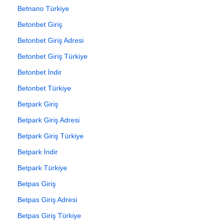
Betnano Türkiye
Betonbet Giriş
Betonbet Giriş Adresi
Betonbet Giriş Türkiye
Betonbet İndir
Betonbet Türkiye
Betpark Giriş
Betpark Giriş Adresi
Betpark Giriş Türkiye
Betpark İndir
Betpark Türkiye
Betpas Giriş
Betpas Giriş Adresi
Betpas Giriş Türkiye