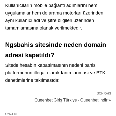
Kullanıcıların mobile bağlantı adımlarını hem
uygulamalar hem de arama motorları üzerinden
aynı kullanıcı adı ve şifre bilgileri üzerinden
tamamlamasına olanak verilmektedir.
Ngsbahis sitesinde neden domain
adresi kapatıldı?
Sitede hesabın kapatılmasının nedeni bahis
platformunun illegal olarak tanımlanması ve BTK
denetimlerine takılmasıdır.
SONRAKI
Queenbet Giriş Türkiye - Queenbet İndir »
ÖNCEKI