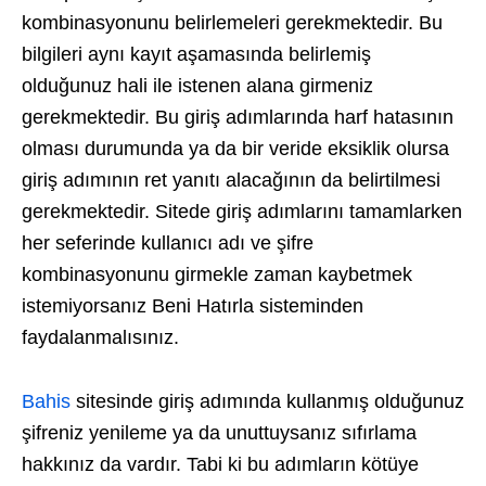
kombinasyonunu belirlemeleri gerekmektedir. Bu
bilgileri aynı kayıt aşamasında belirlemiş
olduğunuz hali ile istenen alana girmeniz
gerekmektedir. Bu giriş adımlarında harf hatasının
olması durumunda ya da bir veride eksiklik olursa
giriş adımının ret yanıtı alacağının da belirtilmesi
gerekmektedir. Sitede giriş adımlarını tamamlarken
her seferinde kullanıcı adı ve şifre
kombinasyonunu girmekle zaman kaybetmek
istemiyorsanız Beni Hatırla sisteminden
faydalanmalısınız.
Bahis
sitesinde giriş adımında kullanmış olduğunuz
şifreniz yenileme ya da unuttuysanız sıfırlama
hakkınız da vardır. Tabi ki bu adımların kötüye