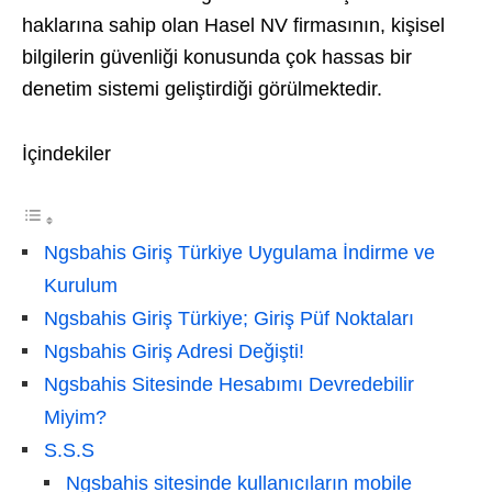
haklarına sahip olan Hasel NV firmasının, kişisel
bilgilerin güvenliği konusunda çok hassas bir
denetim sistemi geliştirdiği görülmektedir.
İçindekiler
Ngsbahis Giriş Türkiye Uygulama İndirme ve
Kurulum
Ngsbahis Giriş Türkiye; Giriş Püf Noktaları
Ngsbahis Giriş Adresi Değişti!
Ngsbahis Sitesinde Hesabımı Devredebilir
Miyim?
S.S.S
Ngsbahis sitesinde kullanıcıların mobile