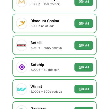
Katıl
8.000₺ + 150 freespin
Discount Casino
Katıl
5.000₺ nakit iade
Betelli
Katıl
5.050₺ + 500₺ bedava
Betchip
Katıl
6.000₺ + 80 freespin
Winnit
Katıl
5.000₺ + 500₺ bedava
Davegas