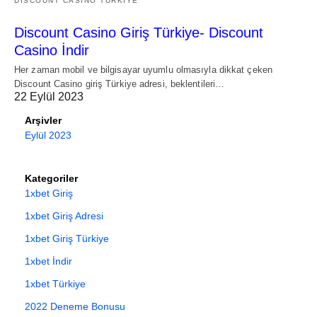
DISCOUNT CASINO TÜRKIYE
Discount Casino Giriş Türkiye- Discount
Casino İndir
Her zaman mobil ve bilgisayar uyumlu olmasıyla dikkat çeken
Discount Casino giriş Türkiye adresi, beklentileri…
22 Eylül 2023
Arşivler
Eylül 2023
Kategoriler
1xbet Giriş
1xbet Giriş Adresi
1xbet Giriş Türkiye
1xbet İndir
1xbet Türkiye
2022 Deneme Bonusu