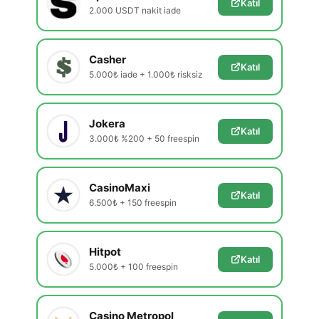
Katıl
2.000 USDT nakit iade
Casher
Katıl
5.000₺ iade + 1.000₺ risksiz
Jokera
Katıl
3.000₺ %200 + 50 freespin
CasinoMaxi
Katıl
6.500₺ + 150 freespin
Hitpot
Katıl
5.000₺ + 100 freespin
Casino Metropol