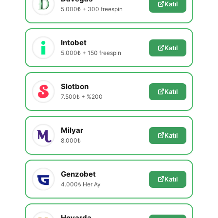
Katıl
5.000₺ + 300 freespin
Intobet
Katıl
5.000₺ + 150 freespin
Slotbon
Katıl
7.500₺ + %200
Milyar
Katıl
8.000₺
Genzobet
Katıl
4.000₺ Her Ay
Hovarda