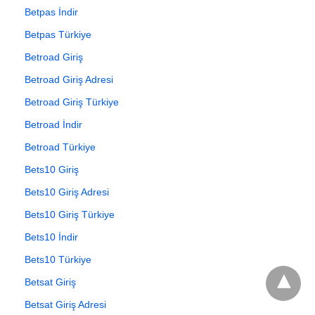
Betpas İndir
Betpas Türkiye
Betroad Giriş
Betroad Giriş Adresi
Betroad Giriş Türkiye
Betroad İndir
Betroad Türkiye
Bets10 Giriş
Bets10 Giriş Adresi
Bets10 Giriş Türkiye
Bets10 İndir
Bets10 Türkiye
Betsat Giriş
Betsat Giriş Adresi