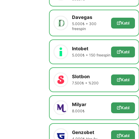
Davegas
Katıl
5.000₺ + 300
freespin
Intobet
Katıl
5.000₺ + 150 freespin
Slotbon
Katıl
7.500₺ + %200
Milyar
Katıl
8.000₺
Genzobet
Katıl
4.000₺ Her Ay