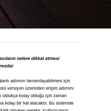
nıcıların nelere dikkat etmesi
ımızda!
lantı adımını tamamlayabilmesi için
stü versiyon üzerinden erişim adımını
mı oldukça kolay olduğu için zaman
a kolay bir hal alacaktır. Bu sistemde
atli olmaları gerekir. Kullanıcıların