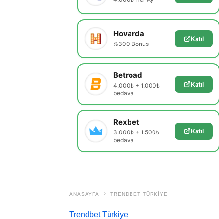
Hovarda
Katıl
%300 Bonus
Betroad
Katıl
4.000₺ + 1.000₺
bedava
Rexbet
Katıl
3.000₺ + 1.500₺
bedava
ANASAYFA
TRENDBET TÜRKIYE
Trendbet Türkiye