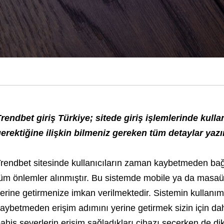
rendbet giriş Türkiye; sitede giriş işlemlerinde kulla
erektiğine ilişkin bilmeniz gereken tüm detaylar yaz
rendbet sitesinde kullanıcıların zaman kaybetmeden bağ
üm önlemler alınmıştır. Bu sistemde mobile ya da masaü
erine getirmenize imkan verilmektedir. Sistemin kullanı
aybetmeden erişim adımını yerine getirmek sizin için dah
ahis severlerin erişim sağladıkları cihazı seçerken de dikk